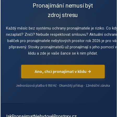
Pronajímání nemusí být
zdroj stresu
Každý měsíc bez systému ochrany pronajímatele je riziko. Co kd
nezaplatí? Zničí? Nebude respektovat smlouvu? Aktuální ochran
balíček pro pronajímatele nebytových prostor rok 2026 je pro vá
připravený. Stovky pronajímatelů už pronajímají s jeho pomocí v
klidu a zde je vaše šance se k nim přidat.
Ano, chci pronajímat v klidu →
Jednorázová platba 6 950 Kč · Okamžitý přístup · 12měsíční záruka
JakPronajimatNebytovéProstory.cz