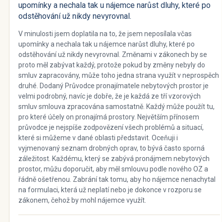
upomínky a nechala tak u nájemce narůst dluhy, které po
odstěhování už nikdy nevyrovnal.
V minulosti jsem doplatila na to, že jsem neposílala včas
upomínky a nechala tak u nájemce narůst dluhy, které po
odstěhování už nikdy nevyrovnal. Změnami v zákonech by se
proto měl zabývat každý, protože pokud by změny nebyly do
smluv zapracovány, může toho jedna strana využít v neprospěch
druhé. Dodaný Průvodce pronajímatele nebytových prostor je
velmi podrobný, navíc je dobře, že je každá ze tří vzorových
smluv smlouva zpracována samostatně. Každý může použít tu,
pro které účely on pronajímá prostory. Největším přínosem
průvodce je nejspíše zodpovězení všech problémů a situací,
které si můžeme v dané oblasti představit. Oceňuji i
vyjmenovaný seznam drobných oprav, to bývá často sporná
záležitost. Každému, který se zabývá pronájmem nebytových
prostor, můžu doporučit, aby měl smlouvu podle nového OZ a
řádně ošetřenou. Zabrání tak tomu, aby ho nájemce nenachytal
na formulaci, která už neplatí nebo je dokonce v rozporu se
zákonem, čehož by mohl nájemce využít.