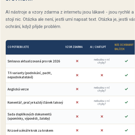
AI nástroje a vzory zdarma z internetu jsou lákavé - jsou rychlé a
stojí nic. Otázka ale není, jestli umí napsat text. Otázka je, jestli vá
ochrání, když přijde problém.
NÁŠ OCHRANNÝ
CO POTŘEBUJETE
VZOR ZDARMA
AI / CHATGPT
BALÍČEK
nebudou v ní
✗
✓
Smlouva aktualizovaná pro rok 2026
chyby?
Tři varianty (podnikání, pacht,
✗
✗
✓
nepodnikatelské)
nebudou v ní
✗
✓
Anglická verze
chyby?
nebudou v ní
✗
✓
Komentář, proč je každý článek takový
chyby?
Sada doplňkových dokumentů
✗
✗
✓
(upomínky, výpovědi, žaloby)
✗
✗
✓
Krizové scénáře krok za krokem