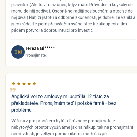
právníka. (Ale to vím až dnes, když mám Průvodce a kdykoliv se
mohu do něj podívat. Osobně ho raději poslouchám a otec se do
něj dívá.) Nabízí jistotu a odborné zkušenosti, je dobře, že vznikl a
jsem ráda, že jsem přesvědčila svého otce k zakoupení a tím
pádem potvrdila dobrou intuici pro investici.
Tereza Mi*****
TM
Pronajímatel
★★★★★
Anglická verze smlouvy mi ušetřila 12 tisíc za
překladatele. Pronajímám teď i polské firmě - bez
problému.
Váš kurz pro pronájem bytů a Průvodce pronajímatele
nebytových prostor využíváme jak na nákup, tak na pronajímání
nemovitostí, je velkým pomocníkem a šetří čas při