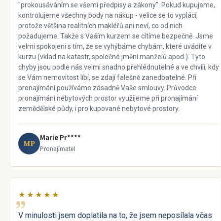
"prokousáváním se všemi předpisy a zákony". Pokud kupujeme,
kontrolujeme všechny body na nákup - velice se to vyplácí,
protože většina realitních makléřů ani neví, co od nich
požadujeme. Takže s Vaším kurzem se cítíme bezpečně. Jsme
velmi spokojeni s tím, že se vyhýbáme chybám, které uvádíte v
kurzu (vklad na katastr, společné jmění manželů apod.). Tyto
chyby jsou podle nás velmi snadno přehlédnutelné a ve chvíli, kdy
se Vám nemovitost líbí, se zdají falešně zanedbatelné. Při
pronajímání používáme zásadně Vaše smlouvy. Průvodce
pronajímání nebytových prostor využijeme při pronajímání
zemědělské půdy, i pro kupované nebytové prostory.
Marie Pr****
MP
Pronajímatel
★★★★★
V minulosti jsem doplatila na to, že jsem neposílala včas