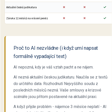
✗
✗
✓
Aktuální česká judikatura
✗
✗
✓
Záruka 12 měsíců na vrácení peněz
Proč to AI nezvládne (i když umí napsat
formálně vypadající text)
AI nepozná, kdy je váš vztah pacht a ne nájem.
AI nezná aktuální českou judikaturu. Naučila se z textů
do určitého data. Rozhodnutí Nejvyššího soudu z
posledních měsíců nezná. Vaše smlouvy a krizové
scénáře jsou přitom postavené na aktuální praxi.
A když přijde problém - nájemce 3 měsíce neplatí - AI