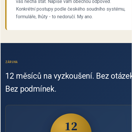
vás nechá stát. Napíše vám obecnou odpověď.
Konkrétní postupy podle českého soudního systému,
formuláře, lhůty - to nedoručí. My ano.
ZÁRUKA
12 měsíců na vyzkoušení. Bez otázek
Bez podmínek.
12