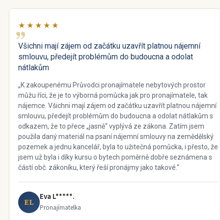
★★★★★
Všichni mají zájem od začátku uzavřít platnou nájemní
smlouvu, předejít problémům do budoucna a odolat
nátlakům
„K zakoupenému Průvodci pronajímatele nebytových prostor
můžu říci, že je to výborná pomůcka jak pro pronajímatele, tak
nájemce. Všichni mají zájem od začátku uzavřít platnou nájemní
smlouvu, předejít problémům do budoucna a odolat nátlakům s
odkazem, že to přece „jasně“ vyplývá ze zákona. Zatím jsem
použila daný materiál na psaní nájemní smlouvy na zemědělský
pozemek a jednu kancelář, byla to užitečná pomůcka, i přesto, že
jsem už byla i díky kursu o bytech poměrně dobře seznámena s
částí obč. zákoníku, který řeší pronájmy jako takové.“
Eva L*****.
EL
Pronajímatelka