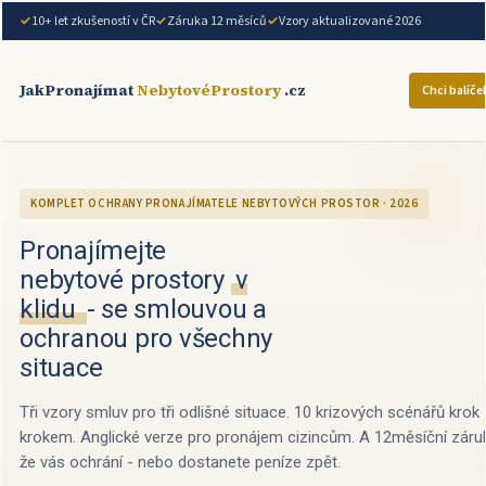
10+ let zkušeností v ČR
Záruka 12 měsíců
Vzory aktualizované 2026
JakPronajímat
NebytovéProstory
.cz
Chci balíče
KOMPLET OCHRANY PRONAJÍMATELE NEBYTOVÝCH PROSTOR · 2026
Pronajímejte
nebytové prostory
v
klidu
- se smlouvou a
ochranou pro všechny
situace
Tři vzory smluv pro tři odlišné situace. 10 krizových scénářů krok
krokem. Anglické verze pro pronájem cizincům. A 12měsíční záru
že vás ochrání - nebo dostanete peníze zpět.