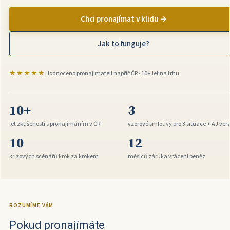
Chci pronajímat v klidu →
Jak to funguje?
★★★★★
Hodnoceno pronajímateli napříč ČR · 10+ let na trhu
10+
3
let zkušeností s pronajímáním v ČR
vzorové smlouvy pro 3 situace + AJ ver
10
12
krizových scénářů krok za krokem
měsíců záruka vrácení peněz
ROZUMÍME VÁM
Pokud pronajímáte