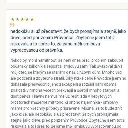
★★★★★
nedokážu si už představit, že bych pronajímala stejně, jako
dříve, před pořízením Průvodce. Zbytečně jsem totiž
riskovala a to i přes to, že jsme měli smlouvu
vypracovanou od právníka.
Někdo by mohl namítnout, že není dnes přeci problém zakoupit
občanský zákoník a sepsat si smlouvu sám. Tak uvažoval dřív i
můj otec, se kterým se starám o náš činžovní dům. Mnoho věcí
ale podcenil a zbytečně ztratil. Díky nízké ceně Průvodce jsem ho
dokázala přesvědčit o jeho zakoupení a rozšířil nám oběma
znalosti, v mnoha věcech překvapil a ušetřil mnoho starostí a
dost peněz. Hlavně nemusíme už řešit, zda v nebytových
prostorách můžeme mít toho, či onoho nájemníka - smlouvy
máme pro všechny případy připravené. Možná, že to bude znít
jako klišé, ale nedokážu si už představit, že bych pronajímala
stejně, jako dříve, před pořízením Průvodce. Zbytečně jsem totiž
riskovala a to i přes to, že jsme měli smlouvu vypracovanou od