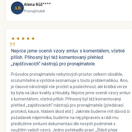
Alena Růž****
AR
Pronajímatel
★★★★★
Nejvíce jsme ocenili vzory smluv s komentářem, včetně
příloh. Přínosný byl též komentovaný přehled
„zajišťovacích“ nástrojů pro pronajímatele.
Průvodce pronajímatele nebytových prostor celkem obsáhle,
srozumitelně a výstižně seznamuje s touto problematikou. Ano,
je časově náročnější vše pročíst a poslechnout, ale krátká verze
by byla na úkor kvality a hloubky. Nejvíce jsme ocenili vzory smluv
s komentářem, včetně příloh. Přínosný byl též komentovaný
přehled „zajišťovacích“ nástrojů pro pronajímatele (předávací
protokol, kauce, hlášení škod atd.). Jakmile budeme mít důvod či
požadavek nájemníka, budeme na něj připraveni a rádi mu
předložíme smluvní dokumentaci dle nových podmínek s
využitím vašich vzorů. Jedno pořekadlo praví: „Štěstí přeje